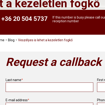
t a kezeletlen fogkő
+36 20 504 5737
If this number is busy please call ou
reception number
ome
Blog
Veszélyes is lehet a kezeletlen fogkő
Request a callback
Last name
*
First
E-mail address
*
Phon