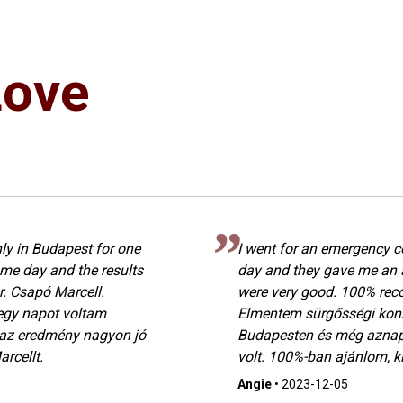
Love
ly in Budapest for one
I went for an emergency c
me day and the results
day and they gave me an 
. Csapó Marcell.
were very good. 100% rec
egy napot voltam
Elmentem sürgősségi konz
 az eredmény nagyon jó
Budapesten és még aznap
rcellt.
volt. 100%-ban ajánlom, ki
Angie
•
2023-12-05