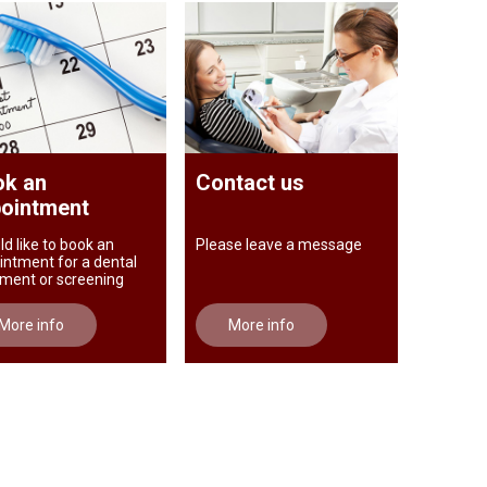
k an
Contact us
ointment
ld like to book an
Please leave a message
intment for a dental
tment or screening
More info
More info