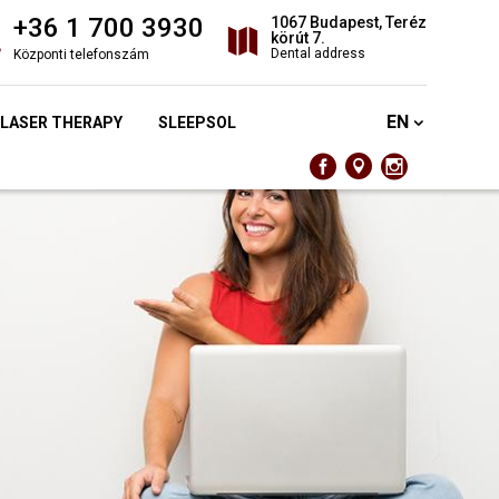
+36 1 700 3930
1067 Budapest, Teréz
körút 7.
Dental address
Központi telefonszám
EN
 LASER THERAPY
SLEEPSOL