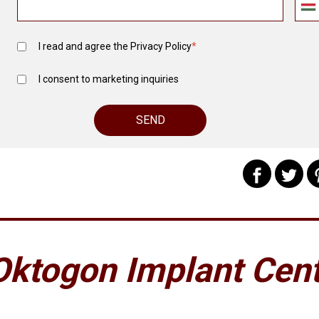
I read and agree the
Privacy Policy
*
I consent to marketing inquiries
Oktogon Implant Cen