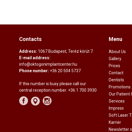
Contacts
Menu
Address:
1067 Budapest, Teréz körút 7.
About Us
E-mail address:
Gallery
info@oktogonimplantcenter.hu
Prices
Phone number:
+36 20 504 5737
Contact
Dentists
If this number is busy please call our
Promotions
central reception number:
+36 1 700 3930
Our Patient
Services
Impress
Soft Laser 
Karrier
Newsletter s