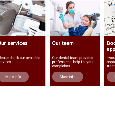
Our services
Our team
Boo
app
lease check our available
Our dental team provides
I wou
ervices
professional help for your
appo
complaints
trea
More info
More info