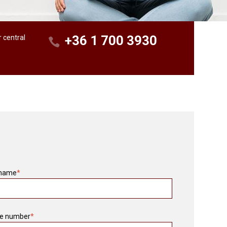
+36 1 700 3930
r central
 name
*
e number
*