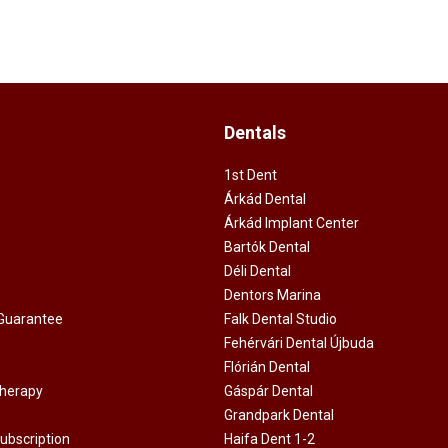
Dentals
1st Dent
Árkád Dental
Árkád Implant Center
Bartók Dental
Déli Dental
Dentors Marina
 Guarantee
Falk Dental Studio
Fehérvári Dental Újbuda
Flórián Dental
Therapy
Gáspár Dental
Grandpark Dental
ubscription
Haifa Dent 1-2