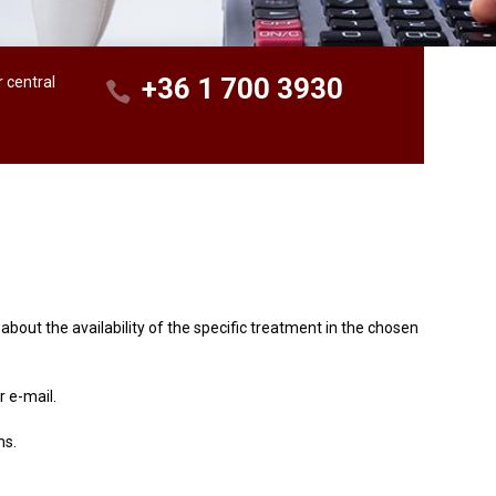
+36 1 700 3930
r central
e about the availability of the specific treatment in the chosen
r e-mail.
ns.