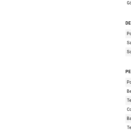
G
DE
Po
Sa
Sc
PE
Po
B
Te
Co
Ba
Te