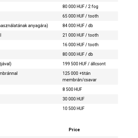
80 000
HUF / 2 fog
65 000
HUF / tooth
 használatának anyagára)
84 000
HUF / db
l
21 000
HUF / tooth
16 000
HUF / tooth
80 000
HUF / db
tjával)
199 500
HUF / állcsont
embránnal
125 000
+titán
membrán/csavar
8 500
HUF
30 000
HUF
10 500
HUF
Price