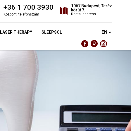
+36 1 700 3930
1067 Budapest, Teréz
körút 7.
Dental address
Központi telefonszám
EN
 LASER THERAPY
SLEEPSOL