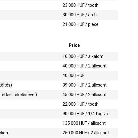
23 000
HUF / tooth
30 000
HUF / arch
21 000
HUF / piece
Price
16 000
HUF / alkalom
40 000
HUF / 2 állcsont
40 000
HUF
töltés)
39 000
HUF / 2 állcsont
tel kiértékelésével)
45 000
HUF / 2 állcsont
22 000
HUF / tooth
90 000
HUF / 1/4 fogívre
135 000
HUF / állcsont
ction
250 000
HUF / 2 állcsont