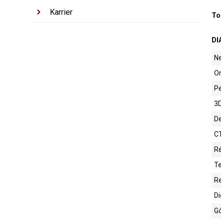
Karrier
To
DI
Ne
O
Pe
3
D
CT
Ré
Te
Re
Di
Gó