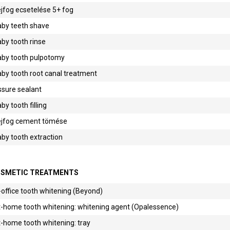
jfog ecsetelése 5+ fog
aby teeth shave
by tooth rinse
aby tooth pulpotomy
by tooth root canal treatment
ssure sealant
by tooth filling
ejfog cement tömése
by tooth extraction
SMETIC TREATMENTS
-office tooth whitening (Beyond)
-home tooth whitening: whitening agent (Opalessence)
-home tooth whitening: tray