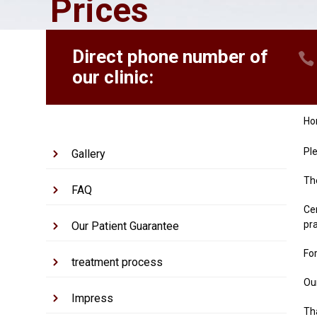
Prices
Direct phone number of
our clinic:
H
Pl
Gallery
The
FAQ
Cer
pra
Our Patient Guarantee
Fo
treatment process
Ou
Impress
Th