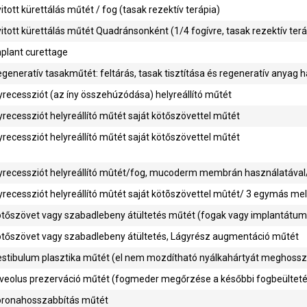
itott kürettálás műtét / fog (tasak rezektív terápia)
itott kürettálás műtét Quadránsonként (1/4 fogívre, tasak rezektív terá
plant curettage
generatív tasakműtét: feltárás, tasak tisztítása és regeneratív anyag 
yrecessziót (az íny összehúzódása) helyreállító műtét
yrecessziót helyreállító műtét saját kötőszövettel műtét
yrecessziót helyreállító műtét saját kötőszövettel műtét
yrecessziót helyreállító mûtét/fog, mucoderm membrán használatával
yrecessziót helyreállító mûtét saját kötõszövettel mûtét/ 3 egymás mell
tőszövet vagy szabadlebeny átültetés műtét (fogak vagy implantátum 
tőszövet vagy szabadlebeny átültetés, Lágyrész augmentáció műtét
stibulum plasztika műtét (el nem mozdítható nyálkahártyát meghossz
lveolus prezerváció műtét (fogmeder megőrzése a későbbi fogbeültet
oronahosszabbítás műtét