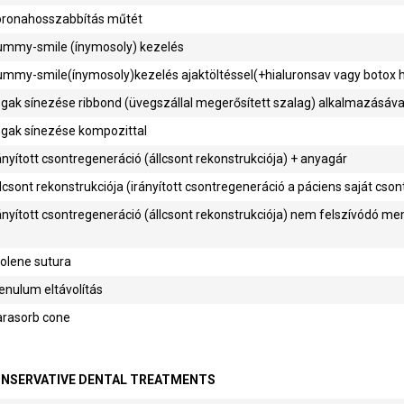
oronahosszabbítás műtét
ummy-smile (ínymosoly) kezelés
mmy-smile(ínymosoly)kezelés ajaktöltéssel(+hialuronsav vagy botox
gak sínezése ribbond (üvegszállal megerősített szalag) alkalmazásáva
gak sínezése kompozittal
ányított csontregeneráció (állcsont rekonstrukciója) + anyagár
lcsont rekonstrukciója (irányított csontregeneráció a páciens saját cson
ányított csontregeneráció (állcsont rekonstrukciója) nem felszívódó m
olene sutura
enulum eltávolítás
arasorb cone
NSERVATIVE DENTAL TREATMENTS