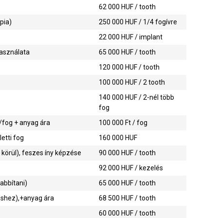
62 000
HUF / tooth
pia)
250 000
HUF / 1/4 fogívre
22 000
HUF / implant
használata
65 000
HUF / tooth
120 000
HUF / tooth
100 000
HUF / 2 tooth
140 000
HUF / 2-nél több
fog
/fog + anyag ára
100 000
Ft / fog
etti fog
160 000
HUF
körül), feszes íny képzése
90 000
HUF / tooth
92 000
HUF / kezelés
abbítani)
65 000
HUF / tooth
éshez),+anyag ára
68 500
HUF / tooth
60 000
HUF / tooth