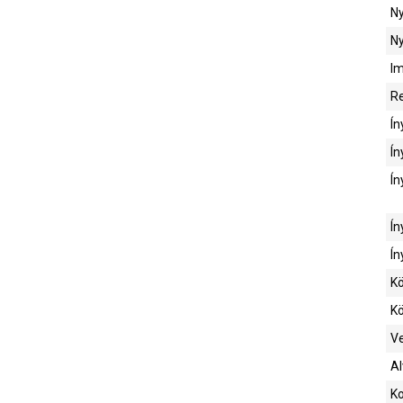
Ny
Ny
Im
Re
Ín
Ín
Ín
Ín
Ín
Kö
Kö
Ve
A
K