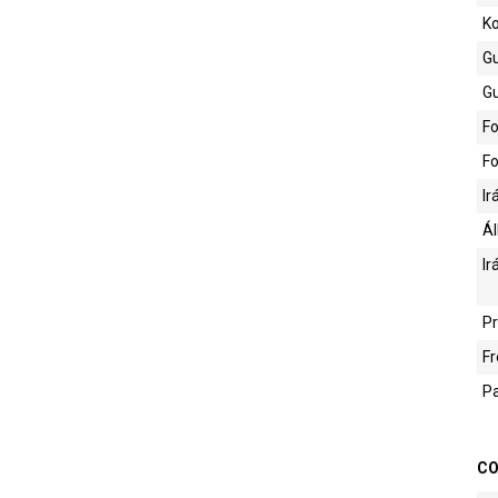
K
G
Gu
Fo
Fo
Ir
Ál
Ir
Pr
Fr
P
CO