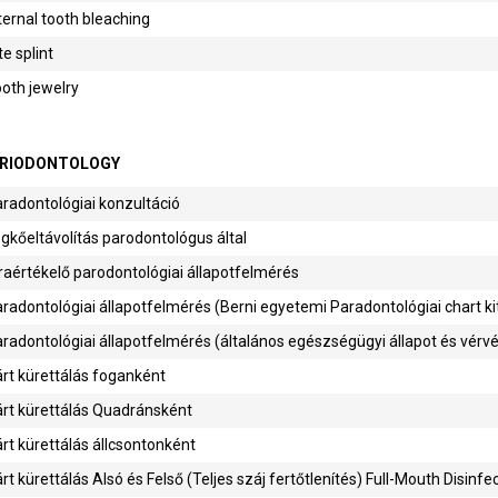
ternal tooth bleaching
te splint
oth jewelry
RIODONTOLOGY
radontológiai konzultáció
gkőeltávolítás parodontológus által
raértékelő parodontológiai állapotfelmérés
radontológiai állapotfelmérés (Berni egyetemi Paradontológiai chart ki
radontológiai állapotfelmérés (általános egészségügyi állapot és vérvé
rt kürettálás foganként
rt kürettálás Quadránsként
rt kürettálás állcsontonként
rt kürettálás Alsó és Felső (Teljes száj fertőtlenítés) Full-Mouth Disinfe