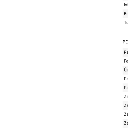
In
Bi
To
PE
Pa
Fo
Új
Pa
Pa
Zá
Zá
Zá
Zá