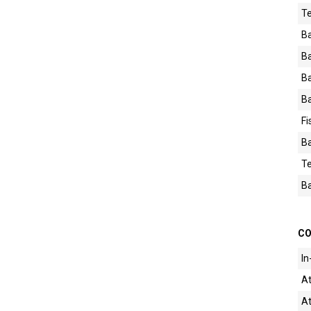
Te
B
Ba
B
Ba
Fi
Ba
T
Ba
CO
In
At
At