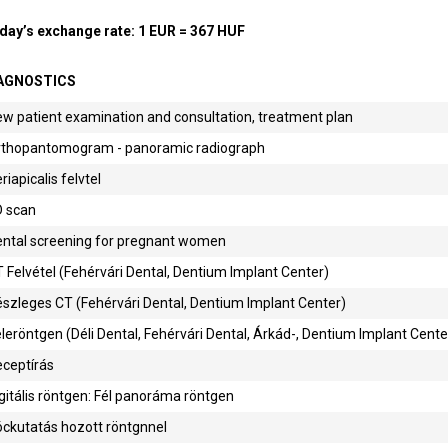
day’s exchange rate: 1 EUR = 367 HUF
AGNOSTICS
w patient examination and consultation, treatment plan
rthopantomogram - panoramic radiograph
riapicalis felvtel
D scan
ental screening for pregnant women
 Felvétel (Fehérvári Dental, Dentium Implant Center)
szleges CT (Fehérvári Dental, Dentium Implant Center)
leröntgen (Déli Dental, Fehérvári Dental, Árkád-, Dentium Implant Cente
ceptírás
gitális röntgen: Fél panoráma röntgen
ckutatás hozott röntgnnel