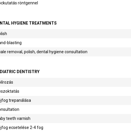
óckutatás röntgennel
NTAL HYGIENE TREATMENTS
lish
nd-blasting
ale removal, polish, dental hygiene consultation
DIATRIC DENTISTRY
lírozás
eszoktatás
jfog trepanálása
nsultation
by teeth varnish
jfog ecsetelése 2-4 fog