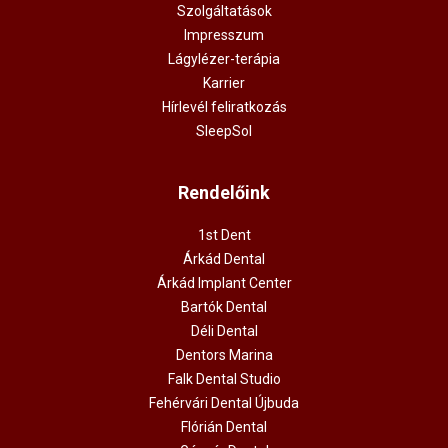
Szolgáltatások
Impresszum
Lágylézer-terápia
Karrier
Hírlevél feliratkozás
SleepSol
Rendelőink
1st Dent
Árkád Dental
Árkád Implant Center
Bartók Dental
Déli Dental
Dentors Marina
Falk Dental Studio
Fehérvári Dental Újbuda
Flórián Dental