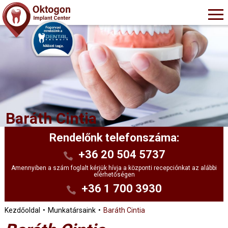
Baráth Cintia
Rendelőnk telefonszáma:
+36 20 504 5737
Amennyiben a szám foglalt kérjük hívja a központi recepciónkat az alábbi
elérhetőségen
+36 1 700 3930
Kezdőoldal
Munkatársaink
Baráth Cintia