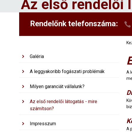
Az első rendelői 
Rendelőnk telefonszáma:
Ke
Galéria
E
A leggyakoribb fogászati problémák
A 
me
Milyen garanciát vállalunk?
D
Kö
Az első rendelői látogatás - mire
bi
számítson?
K
Impresszum
A 