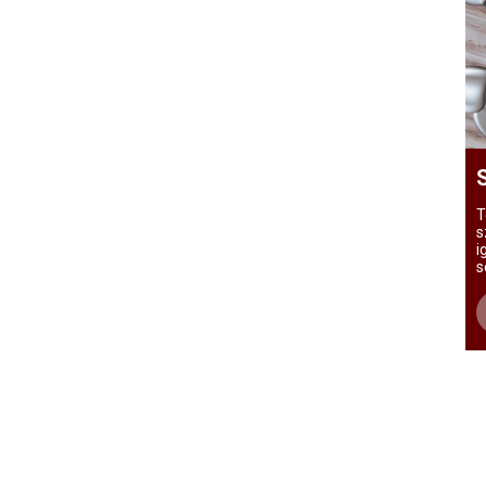
T
s
i
s