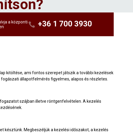
mítson?
+36 1 700 3930
ívja a központi
en
p kitöltése, ami fontos szerepet játszik a további kezelések
ogászati állapotfelmérés figyelmes, alapos és részletes.
fogazatot szájban illetve röntgenfelvételen. A kezelés
gkezdésének.
et késztünk. Megbeszéljük a kezelési időszakot, a kezelés