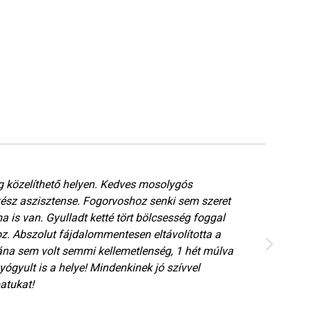
eg közelíthető helyen. Kedves mosolygós
Ked
kész aszisztense. Fogorvoshoz senki sem szeret
Eri
a is van. Gyulladt ketté tört bölcsesség foggal
z. Abszolut fájdalommentesen eltávolította a
na sem volt semmi kellemetlenség, 1 hét múlva
ógyult is a helye! Mindenkinek jó szívvel
atukat!