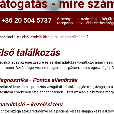
látogatás - mire szá
+36 20 504 5737
Amennyiben a szám foglalt kérjük h
recepciónkat az alábbi elérhetőség
zdőoldal
Az első rendelői látogatás - mire számítson?
lső találkozás
legelső lépés az egészségre és az alap adatokra vonatkozó anamnézis la
netében. Aztán fogorvosunk megismeri a páciens orális egészségét. A f
iagnosztika - Pontos ellenőrzés
vetkező lépésben a precíziós vizsgálati adatok alapján megvizsgáljuk a 
ztosítása érdekében ez elengedhetetlen. Ezért az alapja a kezelés me
onzultáció – kezelési terv
pontos vizsgálatok eredménye és a páciens kérése alapján kezelési terv