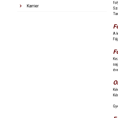
fo
Karrier
Sz
Ta
F
A 
Fá
F
Ke
sa
év
O
Ké
Ké
Gy