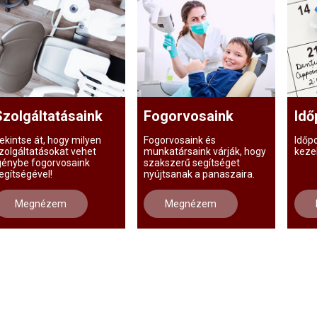
Szolgáltatásaink
Fogorvosaink
Idő
ekintse át, hogy milyen
Fogorvosaink és
Időp
zolgáltatásokat vehet
munkatársaink várják, hogy
keze
génybe fogorvosaink
szakszerű segítséget
egítségével!
nyújtsanak a panaszaira.
Megnézem
Megnézem