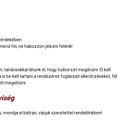
g érdekében.
rül fel, ne habozzon jelezni felénk!
 tanácsokkal látunk el, hogy tudod ezt megőrizni. El kell
is be kell tartani a rendszeres fogászati ellenőrzéseket, fél
ütt megelőzni.
yiség
, mondja el bátran, várjuk szeretettel rendelőnkben!