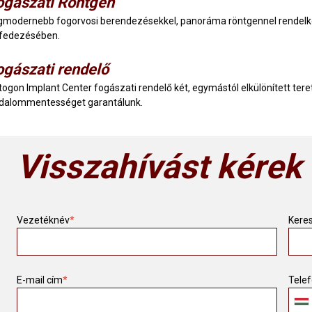
ogászati Röntgen
gmodernebb fogorvosi berendezésekkel, panoráma röntgennel rendelk
lfedezésében.
ogászati rendelő
togon Implant Center fogászati rendelő két, egymástól elkülönített tere
jdalommentességet garantálunk.
Visszahívást kérek
Vezetéknév
*
Kere
E-mail cím
*
Tele