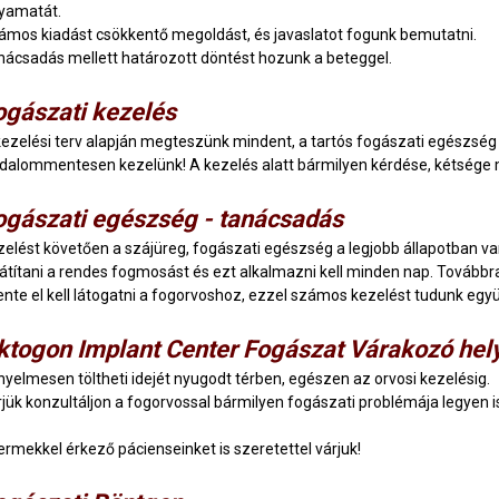
lyamatát.
ámos kiadást csökkentő megoldást, és javaslatot fogunk bemutatni.
nácsadás mellett határozott döntést hozunk a beteggel.
ogászati kezelés
kezelési terv alapján megteszünk mindent, a tartós fogászati egészsé
jdalommentesen kezelünk! A kezelés alatt bármilyen kérdése, kétsége me
ogászati egészség - tanácsadás
zelést követően a szájüreg, fogászati egészség a legjobb állapotban van,
játítani a rendes fogmosást és ezt alkalmazni kell minden nap. Továbbra 
ente el kell látogatni a fogorvoshoz, ezzel számos kezelést tudunk egy
ktogon Implant Center Fogászat Várakozó hel
nyelmesen töltheti idejét nyugodt térben, egészen az orvosi kezelésig.
rjük konzultáljon a fogorvossal bármilyen fogászati problémája legyen is
ermekkel érkező pácienseinket is szeretettel várjuk!