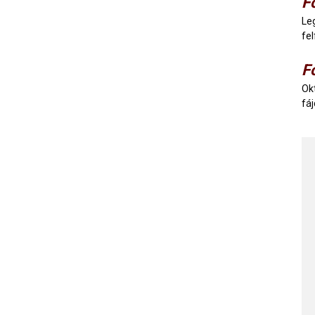
F
Le
fe
F
Ok
fá