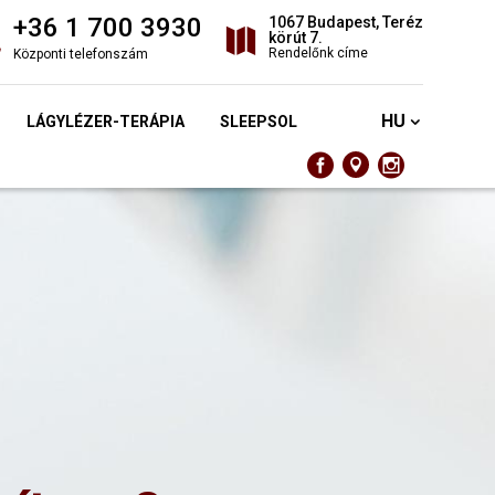
+36 1 700 3930
1067 Budapest, Teréz
körút 7.
Rendelőnk címe
Központi telefonszám
HU
LÁGYLÉZER-TERÁPIA
SLEEPSOL