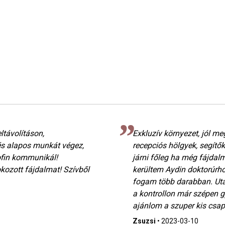
ltávolításon,
Exkluzív környezet, jól m
és alapos munkát végez,
recepciós hölgyek, segítő
ofin kommunikál!
járni főleg ha még fájdalm
ozott fájdalmat! Szívből
kerültem Aydin doktorúrho
fogam több darabban. Utá
a kontrollon már szépen gy
ajánlom a szuper kis csap
Zsuzsi
•
2023-03-10