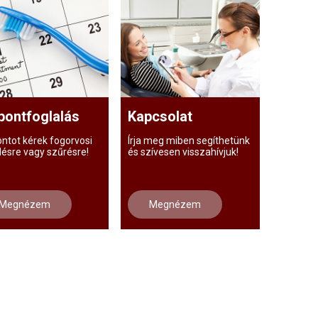
pontfoglalás
Kapcsolat
ontot kérek fogorvosi
Írja meg miben segíthetünk
lésre vagy szűrésre!
és szívesen visszahívjuk!
Megnézem
Megnézem