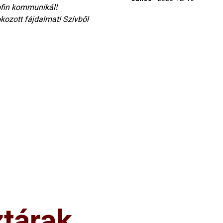
ofin kommunikál!
ozott fájdalmat! Szívből
tárak