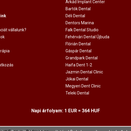
Árkád Implant Center
Bartók Dental
ink
Déli Dental
Dentors Marina
ciát vállalunk?
Falk Dental Studio
sok
Fehérvári Dental Újbuda
m
Flórián Dental
rápia
Gáspár Dental
Grandpark Dental
ratkozás
Haifa Dent 1-2
Jazmin Dental Clinic
Jókai Dental
Megyeri Dent Clinic
Teleki Dental
Napi árfolyam: 1 EUR = 364 HUF