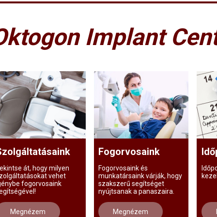
Oktogon Implant Cent
Szolgáltatásaink
Fogorvosaink
Idő
ekintse át, hogy milyen
Fogorvosaink és
Időp
zolgáltatásokat vehet
munkatársaink várják, hogy
keze
génybe fogorvosaink
szakszerű segítséget
egítségével!
nyújtsanak a panaszaira.
Megnézem
Megnézem