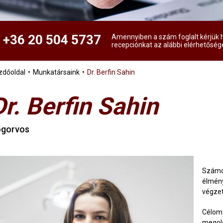
+36 20 504 5737
Amennyiben a szám foglalt kérjük h
recepciónkat az alábbi elérhetőség
zdőoldal
Munkatársaink
Dr. Berfin Sahin
Dr. Berfin Sahin
ogorvos
Számom
élmény
végzet
Célom 
megold