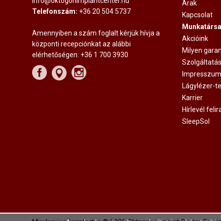
info@oktogonimplantcenter.hu
Árak
Telefonszám:
+36 20 504 5737
Kapcsolat
Munkatársa
Amennyiben a szám foglalt kérjük hívja a
Akcióink
központi recepciónkat az alábbi
Milyen garan
elérhetőségen:
+36 1 700 3930
Szolgáltatá
Impresszu
Lágylézer-te
Karrier
Hírlevél feli
SleepSol