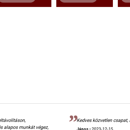
ltávolításon,
Kedves közvetlen csapat, 
és alapos munkát végez,
János
•
2023-12-15