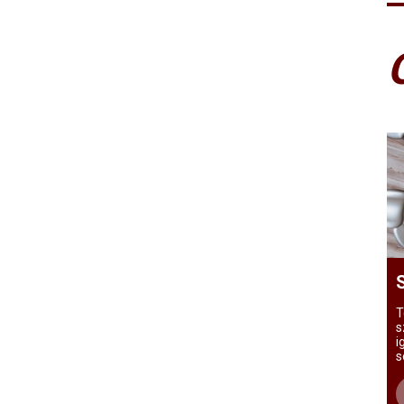
T
s
i
s