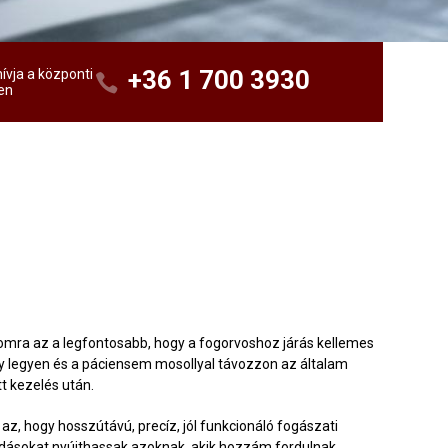
+36 1 700 3930
ívja a központi
en
ra az a legfontosabb, hogy a fogorvoshoz járás kellemes
 legyen és a páciensem mosollyal távozzon az általam
t kezelés után.
az, hogy hosszútávú, precíz, jól funkcionáló fogászati
ásokat nyújthassak azoknak, akik hozzám fordulnak.