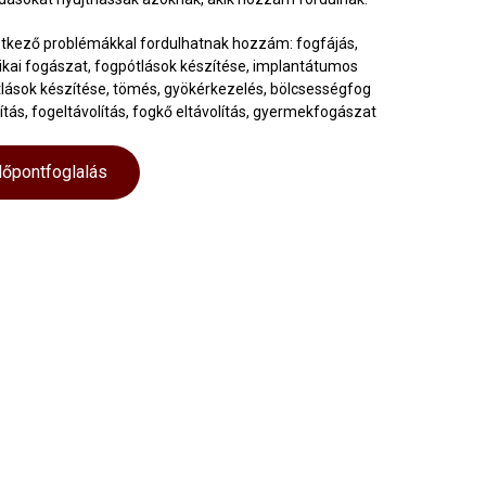
tkező problémákkal fordulhatnak hozzám: fogfájás,
ikai fogászat, fogpótlások készítése, implantátumos
lások készítése, tömés, gyökérkezelés, bölcsességfog
lítás, fogeltávolítás, fogkő eltávolítás, gyermekfogászat
dőpontfoglalás