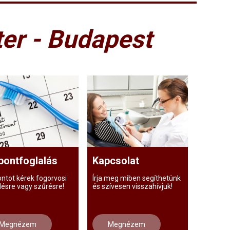
er - Budapest
pontfoglalás
Kapcsolat
ontot kérek fogorvosi
Írja meg miben segíthetünk
lésre vagy szűrésre!
és szívesen visszahívjuk!
Megnézem
Megnézem