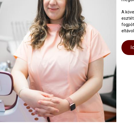
A köve
esztét
fogpót
eltávo
I