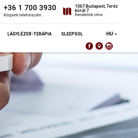
+36 1 700 3930
1067 Budapest, Teréz
körút 7.
Rendelőnk címe
Központi telefonszám
HU
LÁGYLÉZER-TERÁPIA
SLEEPSOL