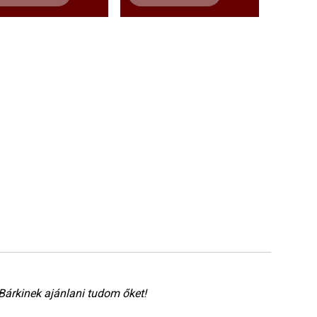
Bárkinek ajánlani tudom őket!
Nag
ass