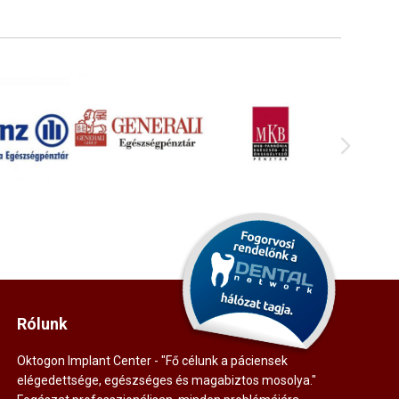
Rólunk
Oktogon Implant Center - "Fő célunk a páciensek
elégedettsége, egészséges és magabiztos mosolya."