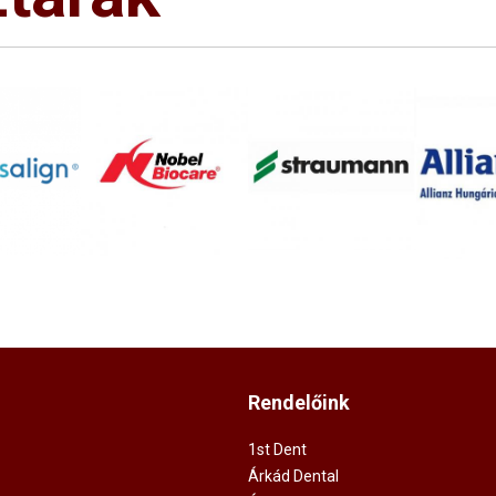
Rendelőink
1st Dent
Árkád Dental