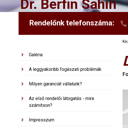
Dr. Berfin Sahin
Rendelőnk telefonszáma:
Ke
Galéria
A leggyakoribb fogászati problémák
F
Milyen garanciát vállalunk?
Az első rendelői látogatás - mire
számítson?
Impresszum